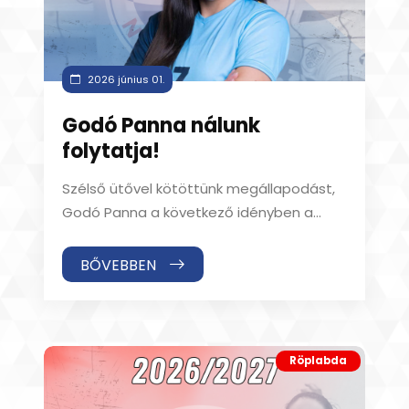
2026 június 01.
Godó Panna nálunk
folytatja!
Szélső ütővel kötöttünk megállapodást,
Godó Panna a következő idényben a
Fatum Nyíregyháza játékosa! A 177 cm
magas röpla
BŐVEBBEN
Röplabda