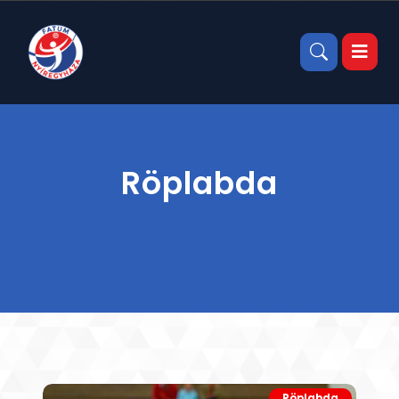
Röplabda
Röplabda