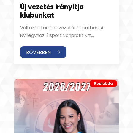
Új vezetés irányítja
klubunkat
Változás történt vezetőségünkben. A
Nyíregyházi Élsport Nonprofit Kft.
ügyvezetőjeként - így a Hübner
Nyíregyháza BS férfi
BŐVEBBEN
Röplabda