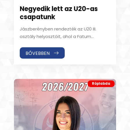
Negyedik lett az U20-as
csapatunk
Jászberényben rendezték az U20 III.
osztály helyosztóit, ahol a Fatum
Nyíregyháza fiataljai végül a 4. helyen
végeztek. A házigaz
BŐVEBBEN
Röplabda