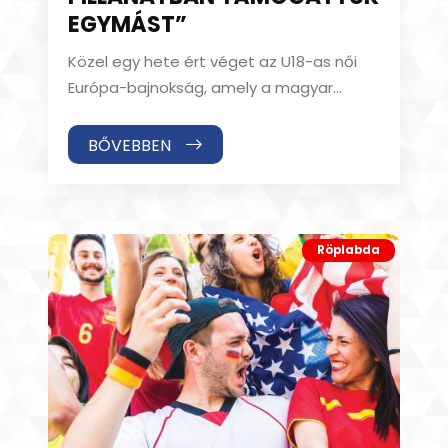
EGYMÁST”
Közel egy hete ért véget az U18-as női
Európa-bajnokság, amely a magyar
röplabdázás történetének egyik
legnagyobb sikerét hozta
BŐVEBBEN
Röplabda