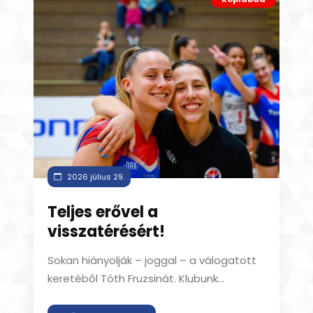
2026 július 29.
Teljes erővel a
visszatérésért!
Sokan hiányolják – joggal – a válogatott
keretéből Tóth Fruzsinát. Klubunk
csapatkapitánya a nyár eleji programon