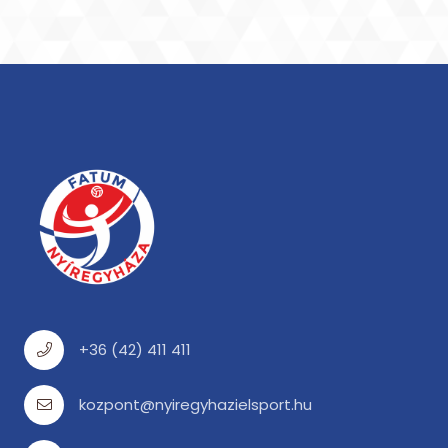
+36 (42) 411 411
kozpont@nyiregyhazielsport.hu