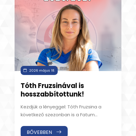
2026 május 18.
Tóth Fruzsinával is
hosszabbítottunk!
Kezdjük a lényeggel: Tóth Fruzsina a
következő szezonban is a Fatum
Nyíregyháza játékosa! A nyíregyházi
nevelésű válogatott j
BŐVEBBEN