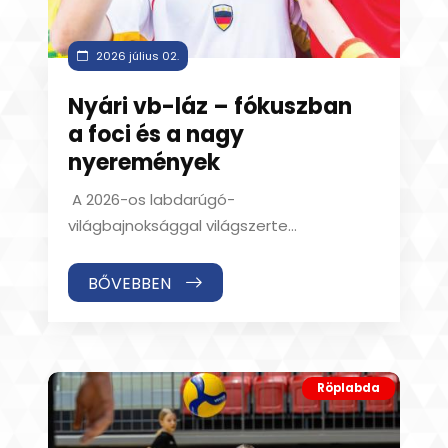
2026 július 02.
Nyári vb-láz – fókuszban
a foci és a nagy
nyeremények
A 2026-os labdarúgó-
világbajnoksággal világszerte
felpezsdült a fogadási élet is, a pályán
zajló izgalmak mellett a szurk
BŐVEBBEN
Röplabda