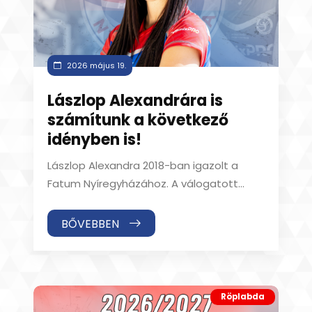
2026 május 19.
Lászlop Alexandrára is
számítunk a következő
idényben is!
Lászlop Alexandra 2018-ban igazolt a
Fatum Nyíregyházához. A válogatott
center bomba formában várhatta a
tavalyi szezon rajtját, a v
BŐVEBBEN
Röplabda