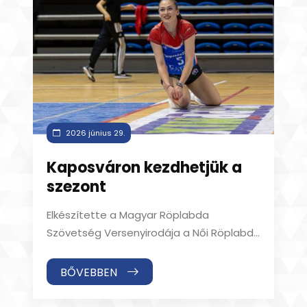
2026 június 29.
Kaposváron kezdhetjük a
szezont
Elkészítette a Magyar Röplabda
Szövetség Versenyirodája a Női Röplabda
Extraliga következő szezonjának
menetrendjét. A tervek sz
BŐVEBBEN