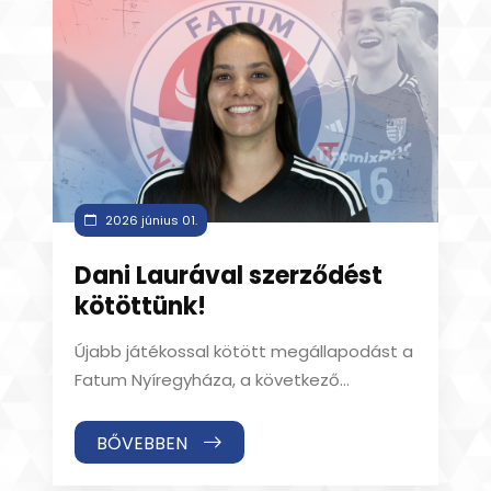
2026 június 01.
Dani Laurával szerződést
kötöttünk!
Újabb játékossal kötött megállapodást a
Fatum Nyíregyháza, a következő
szezonban Dani Laura is a játékosunk! A
183 cm magas fe
BŐVEBBEN