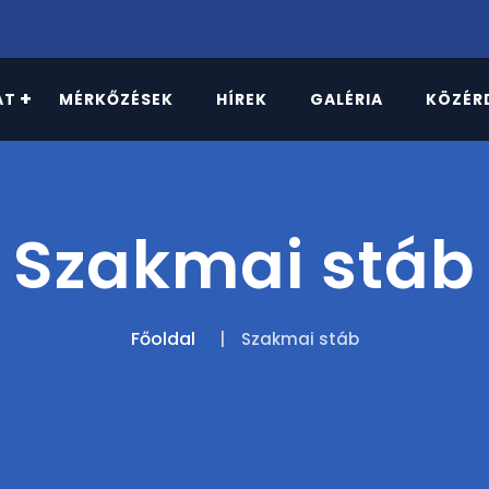
AT
MÉRKŐZÉSEK
HÍREK
GALÉRIA
KÖZÉR
Szakmai stáb
Főoldal
Szakmai stáb