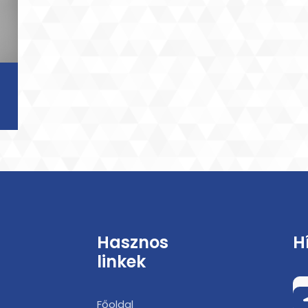
Hasznos
H
linkek
Főoldal