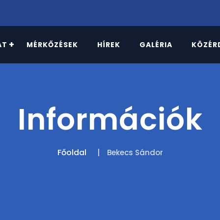
AT
MÉRKŐZÉSEK
HÍREK
GALÉRIA
KÖZÉR
Információk
Főoldal
Bekecs Sándor