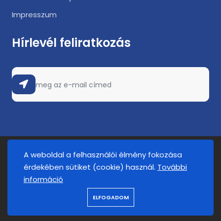
Impresszum
Hírlevél feliratkozás
A weboldal a felhasználói élmény fokozása
2025. © FATUM Nyíregyháza. Minden jog fenntartva.
érdekében sütiket (cookie) használ.
További
információ
ELFOGADOM