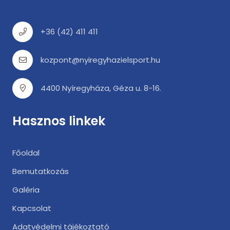
+36 (42) 411 411
kozpont@nyiregyhazielsport.hu
4400 Nyíregyháza, Géza u. 8-16.
Hasznos linkek
Főoldal
Bemutatkozás
Galéria
Kapcsolat
Adatvédelmi tájékoztató