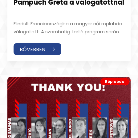
Pampuch Gréta a válogatottnál
Elindult Franciaországba a magyar női röplabda
válogatott. A szombatig tartó program során
három felkészülési mérkőzést játszi
BŐVEBBEN
Röplabda