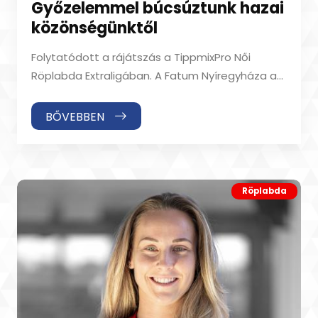
Győzelemmel búcsúztunk hazai
közönségünktől
Folytatódott a rájátszás a TippmixPro Női
Röplabda Extraligában. A Fatum Nyíregyháza a
Szent Benedek RA ellen lépett pályára. A
BŐVEBBEN
Röplabda