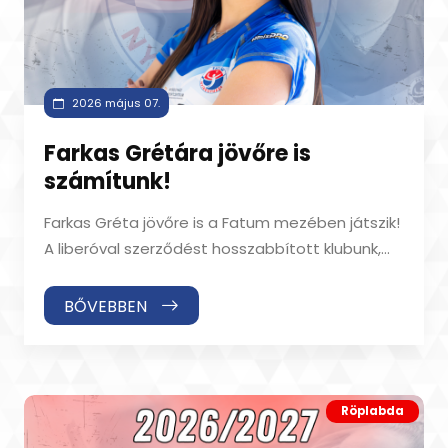
2026 május 07.
Farkas Grétára jövőre is
számítunk!
Farkas Gréta jövőre is a Fatum mezében játszik!
A liberóval szerződést hosszabbított klubunk,
így a 2026/2027-es idényben is szá
BŐVEBBEN
Röplabda