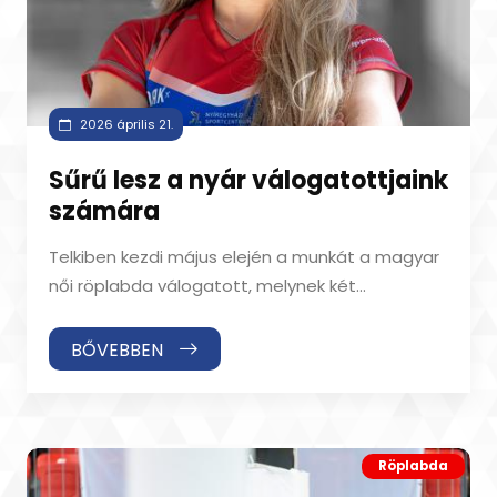
2026 április 21.
Sűrű lesz a nyár válogatottjaink
számára
Telkiben kezdi május elején a munkát a magyar
női röplabda válogatott, melynek két
játékosunk, Pampuch Gréta és Tóth Fruzsina is
BŐVEBBEN
Röplabda