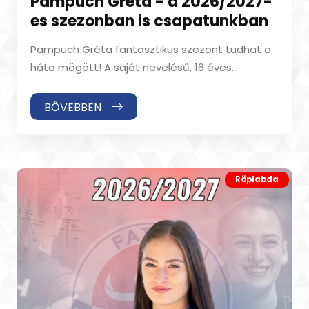
Pampuch Gréta - a 2026/2027-
es szezonban is csapatunkban
Pampuch Gréta fantasztikus szezont tudhat a
háta mögött! A saját nevelésű, 16 éves
röplabdás meghatározó játékos lett a Tippmi
BŐVEBBEN
Röplabda