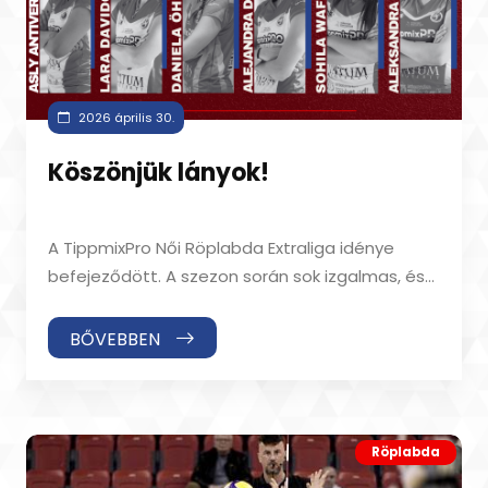
2026 április 30.
Köszönjük lányok!
A TippmixPro Női Röplabda Extraliga idénye
befejeződött. A szezon során sok izgalmas, és
nagy csatát vívtunk, elég csak a Vasas Ó
BŐVEBBEN
Röplabda