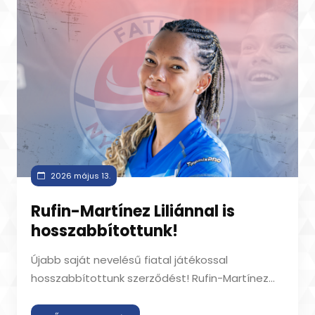
2026 május 13.
Rufin-Martínez Liliánnal is
hosszabbítottunk!
Újabb saját nevelésű fiatal játékossal
hosszabbítottunk szerződést! Rufin-Martínez
Lilian is a Fatum Nyíregyháza játékosa lesz