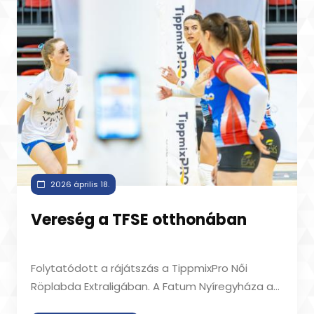
2026 április 18.
Vereség a TFSE otthonában
Folytatódott a rájátszás a TippmixPro Női
Röplabda Extraligában. A Fatum Nyíregyháza a
TFSE vendége volt. A két csapat pár hete