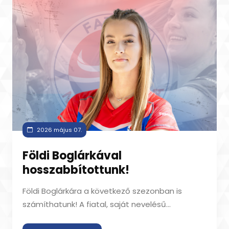
2026 május 07.
Földi Boglárkával
hosszabbítottunk!
Földi Boglárkára a következő szezonban is
számíthatunk! A fiatal, saját nevelésű
játékossal mindenben megállapodott klubunk, í