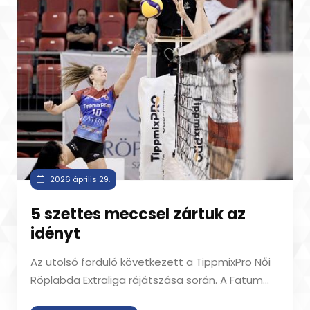
2026 április 29.
5 szettes meccsel zártuk az
idényt
Az utolsó forduló következett a TippmixPro Női
Röplabda Extraliga rájátszása során. A Fatum
Nyíregyháza a Vasas SC vendégeként