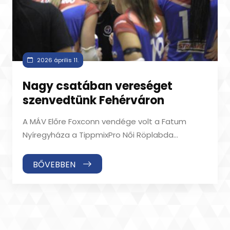
2026 április 11.
Nagy csatában vereséget
szenvedtünk Fehérváron
A MÁV Előre Foxconn vendége volt a Fatum
Nyíregyháza a TippmixPro Női Röplabda
Extraligában. A mieinknél Alejandra Del Burgo sér
BŐVEBBEN