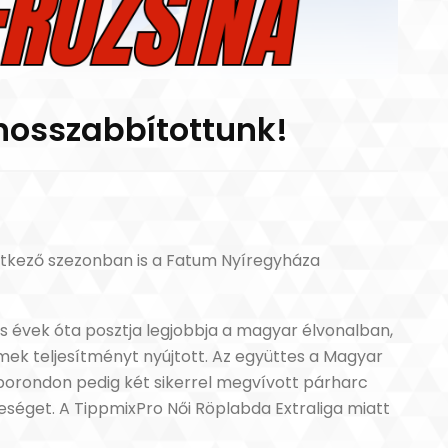
 hosszabbítottunk!
vetkező szezonban is a Fatum Nyíregyháza
s évek óta posztja legjobbja a magyar élvonalban,
ek teljesítményt nyújtott. Az együttes a Magyar
porondon pedig két sikerrel megvívott párharc
eséget. A TippmixPro Női Röplabda Extraliga miatt