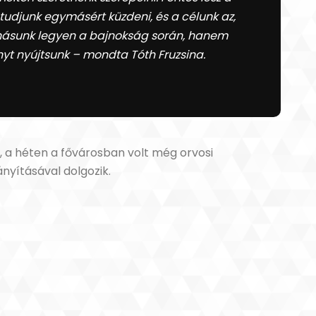
udjunk egymásért küzdeni, és a célunk az,
anásunk legyen a bajnokság során, hanem
nyt nyújtsunk – mondta Tóth Fruzsina.
l, a héten a fővárosban volt még orvosi
ányításával dolgozik.