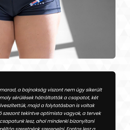
arad, a bajnokság viszont nem úgy sikerült
moly sérülések hátráltatták a csapatot, két
veszítettük, majd a folytatásban is voltak
 szezont tekintve optimista vagyok, a tervek
s csapatunk lesz, ahol mindenki bizonyítani
méltón szeretnénk szerepelni. Fontos lesz a