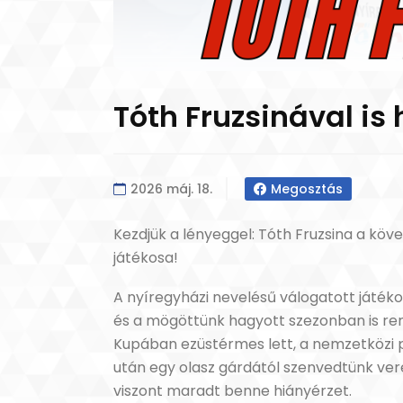
Tóth Fruzsinával is
2026 máj. 18.
Megosztás
Kezdjük a lényeggel: Tóth Fruzsina a kö
játékosa!
A nyíregyházi nevelésű válogatott játéko
és a mögöttünk hagyott szezonban is rem
Kupában ezüstérmes lett, a nemzetközi 
után egy olasz gárdától szenvedtünk ver
viszont maradt benne hiányérzet.