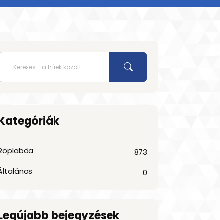
Kategóriák
Röplabda
873
Általános
0
Legújabb bejegyzések