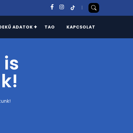
|
DEKŰ ADATOK
TAO
KAPCSOLAT
 is
k!
tunk!