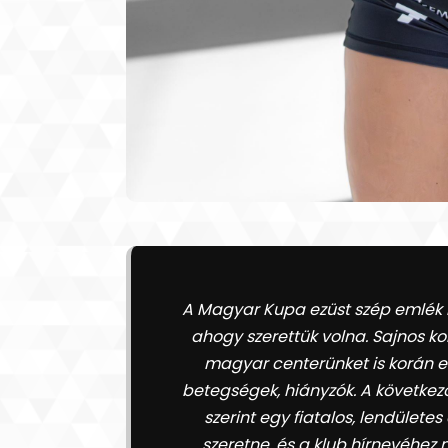
A Magyar Kupa ezüst szép emlék m
ahogy szerettük volna. Sajnos ko
magyar centerünket is korán el
betegségek, hiányzók. A következő
szerint egy fiatalos, lendülete
szeretne, és a klub hírnevéhez 