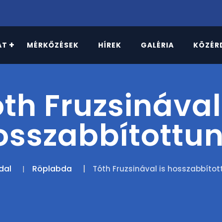
AT
MÉRKŐZÉSEK
HÍREK
GALÉRIA
KÖZÉR
th Fruzsinával
osszabbítottun
dal
Röplabda
Tóth Fruzsinával is hosszabbítot