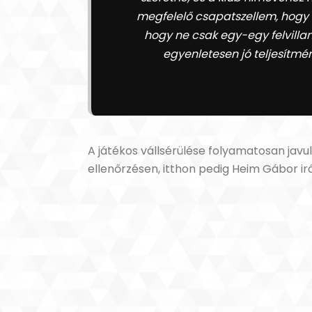
megfelelő csapatszellem, hogy t
hogy ne csak egy-egy felvill
egyenletesen jó teljesítmé
A játékos vállsérülése folyamatosan javu
ellenőrzésen, itthon pedig Heim Gábor ir