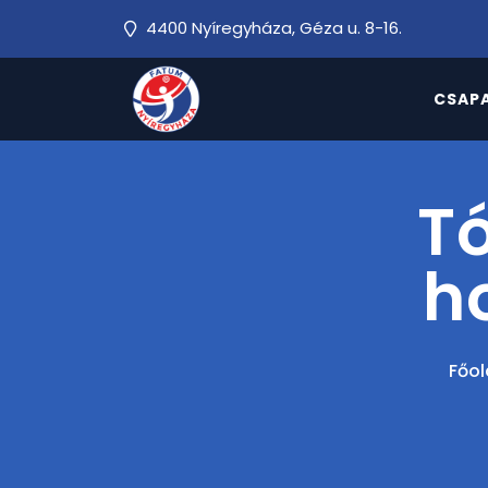
4400 Nyíregyháza, Géza u. 8-16.
CSAP
Tó
h
Főol