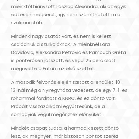
mieinktől hiányzott Lászlop Alexandra, aki az egyik
edzésen megsérült, így nem számíthatott rá a
szakmai stáb.
Mindenki nagy csatát várt, és nem is kellett
csalódniuk a szurkolóknak. A mieinknél Lara
Davidovic, Aleksandra Petrovic és Pampuch Gréta
is ponterősen játszott, és végül 25 perc alatt
megnyerte a Fatum az első szettet.
A második felvonás elején tartott a lendület, 10-
13-nál még a Nyíregyháza vezetett, de egy 7-1-es
rohammal fordított a KNRC, és ez döntő volt.
Próbált visszazárkózni együttesünk, de a
somogyiak végül megőrizték előnyüket.
Mindkét csapat tudta, a harmadik szett döntő
lesz, aki megnyeri, már biztosan pontot szerez.