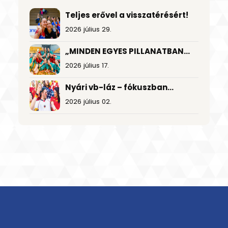
Teljes erővel a visszatérésért!
2026 július 29.
„MINDEN EGYES PILLANATBAN
TÁMOGATTUK EGYMÁST”
2026 július 17.
Nyári vb-láz – fókuszban
a foci és a nagy nyeremények
2026 július 02.