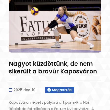
Nagyot küzdöttünk, de nem
sikerült a bravúr Kaposváron
2025 dec. 10.
Megosztás
Kaposváron lépett pályára a TippmixPro Női
Röplabda Extraligában a Fatum Nyíregyháza. A