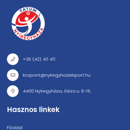
+36 (42) 411 411
kozpont@nyiregyhazielsport.hu
4400 Nyíregyháza, Géza u. 8-16.
Hasznos linkek
Főoldal