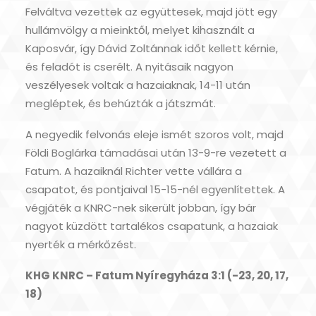
Felváltva vezettek az együttesek, majd jött egy
hullámvölgy a mieinktől, melyet kihasznált a
Kaposvár, így Dávid Zoltánnak időt kellett kérnie,
és feladót is cserélt. A nyitásaik nagyon
veszélyesek voltak a hazaiaknak, 14-11 után
megléptek, és behúzták a játszmát.
A negyedik felvonás eleje ismét szoros volt, majd
Földi Boglárka támadásai után 13-9-re vezetett a
Fatum. A hazaiknál Richter vette vállára a
csapatot, és pontjaival 15-15-nél egyenlítettek. A
végjáték a KNRC-nek sikerült jobban, így bár
nagyot küzdött tartalékos csapatunk, a hazaiak
nyerték a mérkőzést.
KHG KNRC – Fatum Nyíregyháza 3:1 (-23, 20, 17,
18)