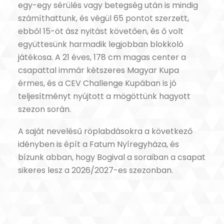
egy-egy sérülés vagy betegség után is mindig
számíthattunk, és végül 65 pontot szerzett,
ebből 15-öt ász nyitást követően, és ő volt
együttesünk harmadik legjobban blokkoló
játékosa. A 21 éves, 178 cm magas center a
csapattal immár kétszeres Magyar Kupa
érmes, és a CEV Challenge Kupában is jó
teljesítményt nyújtott a mögöttünk hagyott
szezon során.
A saját nevelésű röplabdásokra a következő
idényben is épít a Fatum Nyíregyháza, és
bízunk abban, hogy Bogival a soraiban a csapat
sikeres lesz a 2026/2027-es szezonban.