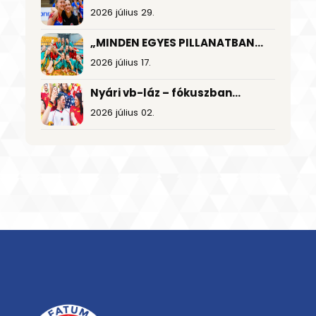
2026 július 29.
„MINDEN EGYES PILLANATBAN
TÁMOGATTUK EGYMÁST”
2026 július 17.
Nyári vb-láz – fókuszban
a foci és a nagy nyeremények
2026 július 02.