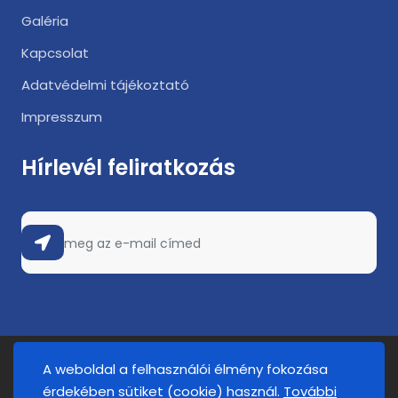
Galéria
Kapcsolat
Adatvédelmi tájékoztató
Impresszum
Hírlevél feliratkozás
A weboldal a felhasználói élmény fokozása
2025. © FATUM Nyíregyháza. Minden jog fenntartva.
érdekében sütiket (cookie) használ.
További