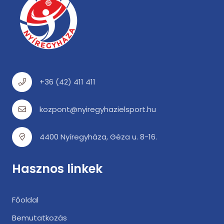
+36 (42) 411 411
kozpont@nyiregyhazielsport.hu
4400 Nyíregyháza, Géza u. 8-16.
Hasznos linkek
Főoldal
Bemutatkozás