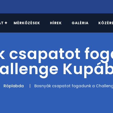
AT
MÉRKŐZÉSEK
HÍREK
GALÉRIA
KÖZÉR
 csapatot fo
allenge Kupá
Röplabda
Bosnyák csapatot fogadunk a Challen