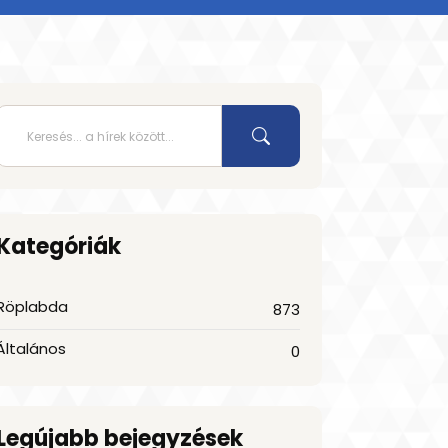
Kategóriák
Röplabda
873
Általános
0
Legújabb bejegyzések