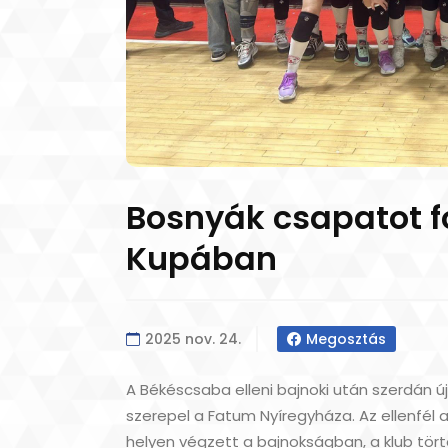
Bosnyák csapatot 
Kupában
2025 nov. 24.
Megosztás
A Békéscsaba elleni bajnoki után szerdán 
szerepel a Fatum Nyíregyháza. Az ellenfél 
helyen végzett a bajnokságban, a klub tör