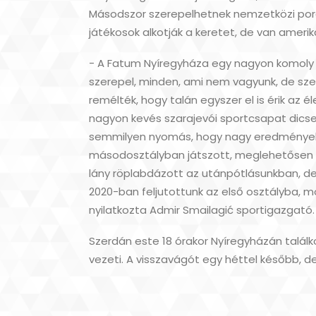
Másodszor szerepelhetnek nemzetközi poro
játékosok alkotják a keretet, de van amerikai
- A Fatum Nyíregyháza egy nagyon komoly
szerepel, minden, ami nem vagyunk, de szer
remélték, hogy talán egyszer el is érik az é
nagyon kevés szarajevói sportcsapat dicsek
semmilyen nyomás, hogy nagy eredményeket é
másodosztályban játszott, meglehetősen s
lány röplabdázott az utánpótlásunkban, de 
2020-ban feljutottunk az első osztályba,
nyilatkozta Admir Smailagić sportigazgató.
Szerdán este 18 órakor Nyíregyházán találk
vezeti. A visszavágót egy héttel később, 