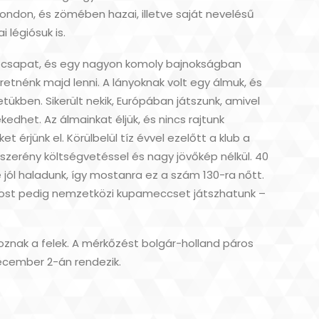
ndon, és zömében hazai, illetve saját nevelésű
 légiósuk is.
 csapat, és egy nagyon komoly bajnokságban
etnénk majd lenni. A lányoknak volt egy álmuk, és
letükben. Sikerült nekik, Európában játszunk, amivel
edhet. Az álmainkat éljük, és nincs rajtunk
rjünk el. Körülbelül tíz évvel ezelőtt a klub a
zerény költségvetéssel és nagy jövőkép nélkül. 40
jól haladunk, így mostanra ez a szám 130-ra nőtt.
 most pedig nemzetközi kupameccset játszhatunk –
oznak a felek. A mérkőzést bolgár-holland páros
december 2-án rendezik.