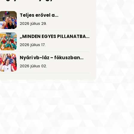
Teljes erővel a
visszatérésért!
2026 július 29.
„MINDEN EGYES PILLANATBAN
TÁMOGATTUK EGYMÁST”
2026 július 17.
Nyári vb-láz – fókuszban
a foci és a nagy
2026 július 02.
nyeremények