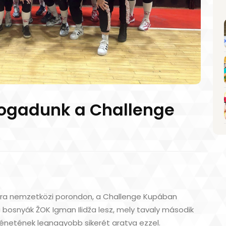
fogadunk a Challenge
újra nemzetközi porondon, a Challenge Kupában
a bosnyák ŽOK Igman Ilidža lesz, mely tavaly második
ténetének legnagyobb sikerét aratva ezzel.