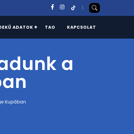
|
DEKŰ ADATOK
TAO
KAPCSOLAT
gadunk a
ban
ge Kupában