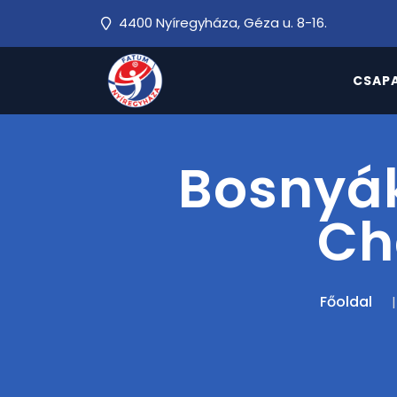
4400 Nyíregyháza, Géza u. 8-16.
CSAP
Bosnyák
Ch
Főoldal