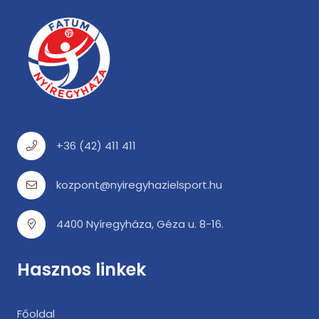
+36 (42) 411 411
kozpont@nyiregyhazielsport.hu
4400 Nyíregyháza, Géza u. 8-16.
Hasznos linkek
Főoldal