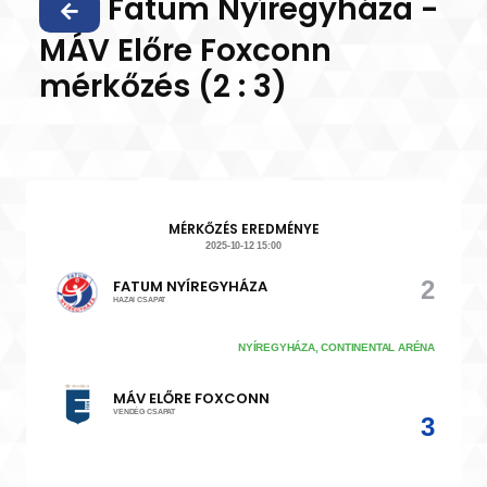
Fatum Nyíregyháza -
MÁV Előre Foxconn
mérkőzés (2 : 3)
MÉRKŐZÉS EREDMÉNYE
2025-10-12 15:00
2
FATUM NYÍREGYHÁZA
HAZAI CSAPAT
NYÍREGYHÁZA, CONTINENTAL ARÉNA
MÁV ELŐRE FOXCONN
VENDÉG CSAPAT
3