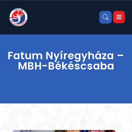
Fatum Nyíregyháza –
MBH-Békéscsaba