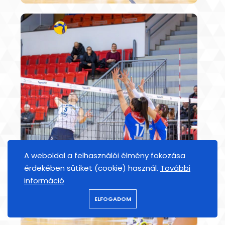
A weboldal a felhasználói élmény fokozása
érdekében sütiket (cookie) használ.
További
információ
ELFOGADOM