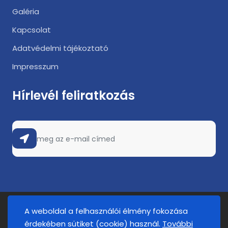
Galéria
Kapcsolat
Adatvédelmi tájékoztató
Impresszum
Hírlevél feliratkozás
A weboldal a felhasználói élmény fokozása
érdekében sütiket (cookie) használ.
További
2025. © FATUM Nyíregyháza. Minden jog fenntartva.