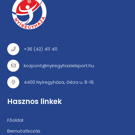
+36 (42) 411 411
kozpont@nyiregyhazielsport.hu
4400 Nyíregyháza, Géza u. 8-16.
Hasznos linkek
Főoldal
Bemutatkozás