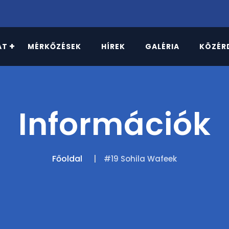
AT
MÉRKŐZÉSEK
HÍREK
GALÉRIA
KÖZÉR
Információk
Főoldal
#19 Sohila Wafeek