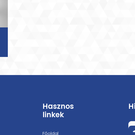
Hasznos
H
linkek
Főoldal